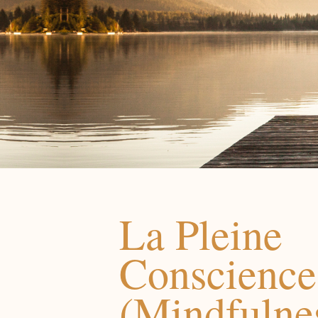
La Pleine
Conscience
(Mindfulne