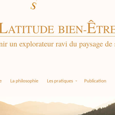
L
Ê
ATITUDE
BIEN-
TR
ir un explorateur ravi du paysage de 
e
La philosophie
Les pratiques
Publication