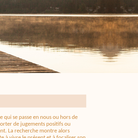
ce qui se passe en nous ou hors de
porter de jugements positifs ou
ent. La recherche montre alors
e à vivre le présent et à focaliser son